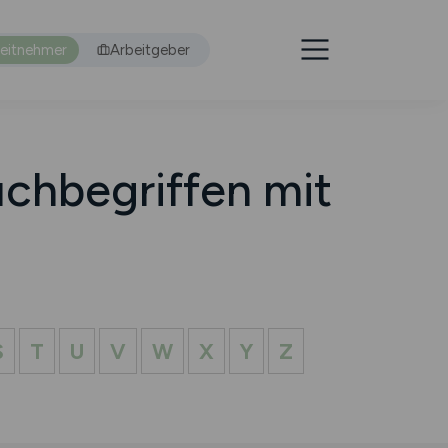
eitnehmer
Arbeitgeber
chbegriffen mit
S
T
U
V
W
X
Y
Z