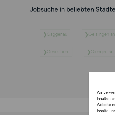
Jobsuche in beliebten Städt
Gaggenau
Geislingen an
Gevelsberg
Giengen an 
Wir verwe
Inhalten a
Website n
Inhalte u