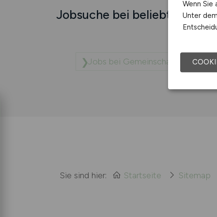
Wenn Sie a
Jobsuche bei beliebten Unt
Unter dem 
Entscheidu
Jobs bei Gemeinschaftspraxis fü
COOKI
Sie sind hier:
Startseite
Sitemap