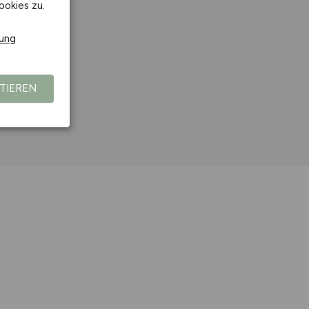
ookies zu.
rung
sbach
TIEREN