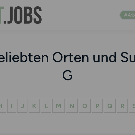
Arb
eliebten Orten und Su
G
H
I
J
K
L
M
N
O
P
Q
R