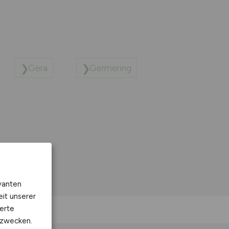
Gera
Germering
vanten
eit unserer
erte
kzwecken.