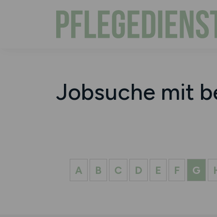
Jobsuche mit b
A
B
C
D
E
F
G