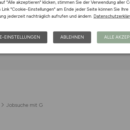
uf "Alle akzeptieren" klicken, stimmen Sie der Verwendung aller C
ernehmen
Link "Cookie-Einstellungen" am Ende jeder Seite können Sie Ihre
ng jederzeit nachträglich aufrufen und ändern.
Datenschutzerklä
r Nieren- und Hochdruckerkrankungen, Dialysezentrum Mo
E-EINSTELLUNGEN
ABLEHNEN
ALLE AKZEP
Jobsuche mit G