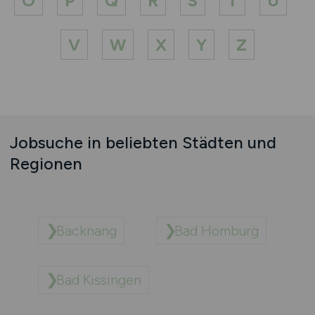
O
P
Q
R
S
T
U
V
W
X
Y
Z
Jobsuche in beliebten Städten und
Regionen
Backnang
Bad Homburg
Bad Kissingen