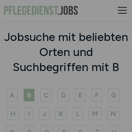
Jobsuche mit beliebten
Orten und
Suchbegriffen mit B
A
B
C
D
E
F
G
H
I
J
K
L
M
N