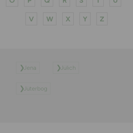
O
P
Q
R
S
T
U
V
W
X
Y
Z
Jena
Jülich
Jüterbog