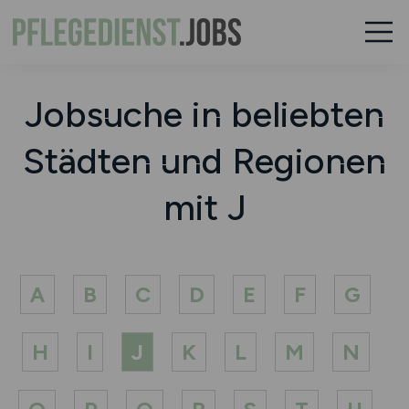
Jobsuche in beliebten
Städten und Regionen
mit J
A
B
C
D
E
F
G
H
I
J
K
L
M
N