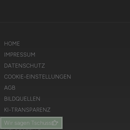
HOME
IMPRESSUM
DATENSCHUTZ
COOKIE-EINSTELLUNGEN
AGB
BILDQUELLEN
KI-TRANSPARENZ
BESCHWERDEN
Wir sagen Tschüss