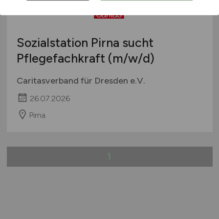
Sozialstation Pirna sucht
Pflegefachkraft
(m/w/d)
Caritasverband für Dresden e.V.
26.07.2026
Pirna
1