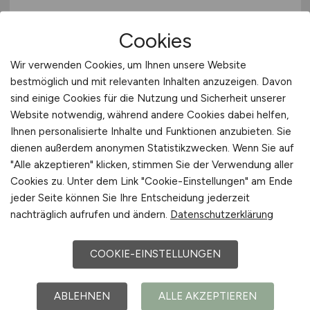
Cookies
Wir verwenden Cookies, um Ihnen unsere Website
bestmöglich und mit relevanten Inhalten anzuzeigen. Davon
sind einige Cookies für die Nutzung und Sicherheit unserer
Sozialstation Dresden sucht
Website notwendig, während andere Cookies dabei helfen,
Pflegefachkraft
(m/w/d)
Ihnen personalisierte Inhalte und Funktionen anzubieten. Sie
dienen außerdem anonymen Statistikzwecken. Wenn Sie auf
Caritasverband für Dresden e.V.
"Alle akzeptieren" klicken, stimmen Sie der Verwendung aller
Cookies zu. Unter dem Link "Cookie-Einstellungen" am Ende
26.07.2026
jeder Seite können Sie Ihre Entscheidung jederzeit
Dresden
nachträglich aufrufen und ändern.
Datenschutzerklärung
COOKIE-EINSTELLUNGEN
ABLEHNEN
ALLE AKZEPTIEREN