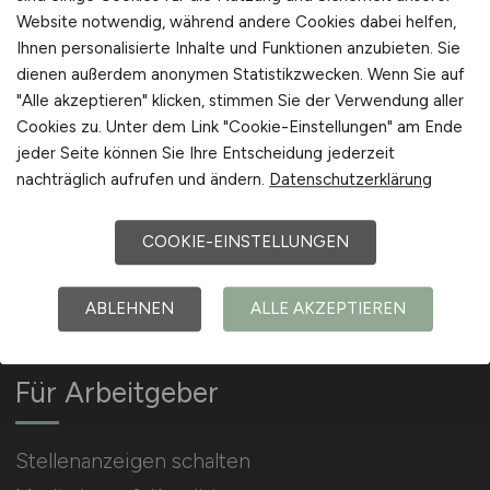
Website notwendig, während andere Cookies dabei helfen,
Ihnen personalisierte Inhalte und Funktionen anzubieten. Sie
Arbeitgeber Kontakt
dienen außerdem anonymen Statistikzwecken. Wenn Sie auf
Karrierenetzwerk
"Alle akzeptieren" klicken, stimmen Sie der Verwendung aller
Cookies zu. Unter dem Link "Cookie-Einstellungen" am Ende
jeder Seite können Sie Ihre Entscheidung jederzeit
nachträglich aufrufen und ändern.
Datenschutzerklärung
COOKIE-EINSTELLUNGEN
Social Media & Networks
Gleichberechtigung & Vielfalt
ABLEHNEN
ALLE AKZEPTIEREN
Für Arbeitgeber
Stellenanzeigen schalten