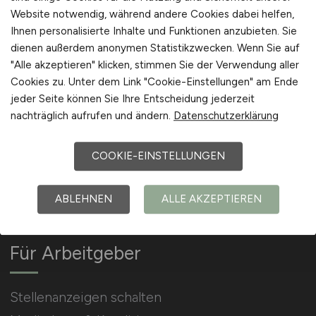
Website notwendig, während andere Cookies dabei helfen,
Ihnen personalisierte Inhalte und Funktionen anzubieten. Sie
Arbeitgeber Kontakt
dienen außerdem anonymen Statistikzwecken. Wenn Sie auf
Karrierenetzwerk
"Alle akzeptieren" klicken, stimmen Sie der Verwendung aller
Cookies zu. Unter dem Link "Cookie-Einstellungen" am Ende
jeder Seite können Sie Ihre Entscheidung jederzeit
nachträglich aufrufen und ändern.
Datenschutzerklärung
COOKIE-EINSTELLUNGEN
Social Media & Networks
Gleichberechtigung & Vielfalt
ABLEHNEN
ALLE AKZEPTIEREN
Für Arbeitgeber
Stellenanzeigen schalten