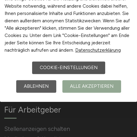
Website notwendig, während andere Cookies dabei helfen,
Ihnen personalisierte Inhalte und Funktionen anzubieten. Sie
Arbeitgeber Kontakt
dienen außerdem anonymen Statistikzwecken. Wenn Sie auf
Karrierenetzwerk
"Alle akzeptieren" klicken, stimmen Sie der Verwendung aller
Cookies zu. Unter dem Link "Cookie-Einstellungen" am Ende
jeder Seite können Sie Ihre Entscheidung jederzeit
nachträglich aufrufen und ändern.
Datenschutzerklärung
COOKIE-EINSTELLUNGEN
Social Media & Networks
Gleichberechtigung & Vielfalt
ABLEHNEN
ALLE AKZEPTIEREN
Für Arbeitgeber
Stellenanzeigen schalten