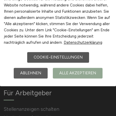
Website notwendig, während andere Cookies dabei helfen,
Ihnen personalisierte Inhalte und Funktionen anzubieten. Sie
Arbeitgeber Kontakt
dienen außerdem anonymen Statistikzwecken. Wenn Sie auf
Karrierenetzwerk
"Alle akzeptieren" klicken, stimmen Sie der Verwendung aller
Cookies zu. Unter dem Link "Cookie-Einstellungen" am Ende
jeder Seite können Sie Ihre Entscheidung jederzeit
nachträglich aufrufen und ändern.
Datenschutzerklärung
COOKIE-EINSTELLUNGEN
Social Media & Networks
Gleichberechtigung & Vielfalt
ABLEHNEN
ALLE AKZEPTIEREN
Für Arbeitgeber
Stellenanzeigen schalten