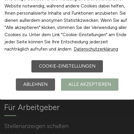
Website notwendig, während andere Cookies dabei helfen,
Ihnen personalisierte Inhalte und Funktionen anzubieten. Sie
Arbeitgeber Kontakt
dienen außerdem anonymen Statistikzwecken. Wenn Sie auf
Karrierenetzwerk
"Alle akzeptieren" klicken, stimmen Sie der Verwendung aller
Cookies zu. Unter dem Link "Cookie-Einstellungen" am Ende
jeder Seite können Sie Ihre Entscheidung jederzeit
nachträglich aufrufen und ändern.
Datenschutzerklärung
COOKIE-EINSTELLUNGEN
Social Media & Networks
Gleichberechtigung & Vielfalt
ABLEHNEN
ALLE AKZEPTIEREN
Für Arbeitgeber
Stellenanzeigen schalten