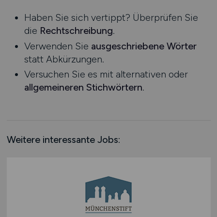
Niedersachsen
Haben Sie sich vertippt? Überprüfen Sie
Nordrhein-Westfalen
die
Rechtschreibung
.
Rheinland-Pfalz
Verwenden Sie
ausgeschriebene Wörter
Saarland
statt Abkürzungen.
Sachsen
Versuchen Sie es mit alternativen oder
Sachsen-Anhalt
allgemeineren Stichwörtern
.
Schleswig-Holstein
Thüringen
Deutschlandweit
Österreich
Weitere interessante Jobs:
Schweiz
Europa
International