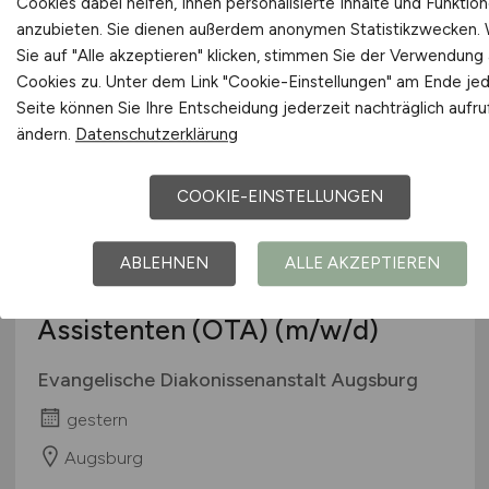
Cookies dabei helfen, Ihnen personalisierte Inhalte und Funktio
anzubieten. Sie dienen außerdem anonymen Statistikzwecken.
Sie auf "Alle akzeptieren" klicken, stimmen Sie der Verwendung a
Cookies zu. Unter dem Link "Cookie-Einstellungen" am Ende je
Seite können Sie Ihre Entscheidung jederzeit nachträglich aufr
ändern.
Datenschutzerklärung
COOKIE-EINSTELLUNGEN
(Fach-)Gesundheits- und
Krankenpfleger*innen oder
ABLEHNEN
ALLE AKZEPTIEREN
operationstechnische
Assistenten (OTA)
(m/w/d)
Evangelische Diakonissenanstalt Augsburg
gestern
Augsburg