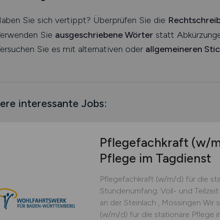
aben Sie sich vertippt? Überprüfen Sie die
Rechtschrei
erwenden Sie
ausgeschriebene Wörter
statt Abkürzunge
ersuchen Sie es mit alternativen oder
allgemeineren Sti
ere interessante Jobs:
Pflegefachkraft
(w/m
Pflege im Tagdienst
Pflegefachkraft (w/m/d) für die st
Stundenumfang: Voll- und Teilzeit 
an der Steinlach , Mössingen Wir 
(w/m/d) für die stationäre Pflege im