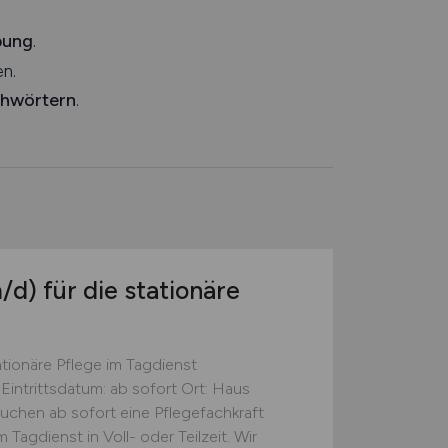
bung
.
n.
chwörtern
.
/d)
für die stationäre
ationäre Pflege im Tagdienst
Eintrittsdatum: ab sofort Ort: Haus
suchen ab sofort eine Pflegefachkraft
 Tagdienst in Voll- oder Teilzeit. Wir