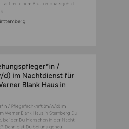
 Tarif mit einem Bruttomonatsgehalt
...
ürttemberg
iehungspfleger*in /
/d)
im Nachtdienst für
erner Blank Haus in
r*in / Pflegefachkraft (m/w/d) im
m Werner Blank Haus in Starnberg Du
e, bei der Du Menschen in der Nacht
t? Dann bist Du bei uns genau