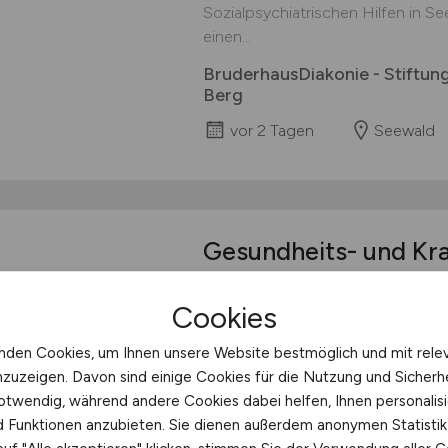
Sozialpsychiatrischen Hilfen in S
einen...
BruderhausDiakonie - Stiftu
Berg
vor 2 Tagen
Seewald
Gesundheits- und Kr
Operationstechnisch
Cookies
für unser Ambulante
Seiter
nden Cookies, um Ihnen unsere Website bestmöglich und mit rele
nzuzeigen. Davon sind einige Cookies für die Nutzung und Sicherh
Gesundheits- und Krankenpfleger
otwendig, während andere Cookies dabei helfen, Ihnen personalisi
Assistent (m/w/d) für unser Ambu
nd Funktionen anzubieten. Sie dienen außerdem anonymen Statisti
Vollzeit Tätigkeitsfeld: Pflege, pf