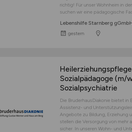
richtig! Für unser Wohnheim in de
suchen wir eine pädagogische Fachkr
Lebenshilfe Starnberg gGmb
gestern
Heilerziehungspfleger
Sozialpädagoge
(m/w
Sozialpsychiatrie
Die BruderhausDiakonie bietet in 
Assistenz- und Unterstützungslei
Angebote zu Bildung, Erziehung u
stellen die Versorgung von mehr a
sicher. In unseren Wohn- und Un