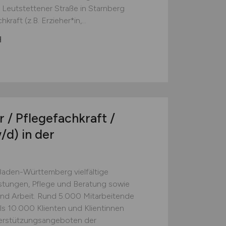
r Leutstettener Straße in Starnberg
aft (z.B. Erzieher*in,...
H
 / Pflegefachkraft /
/d)
in der
Baden-Württemberg vielfältige
stungen, Pflege und Beratung sowie
nd Arbeit. Rund 5.000 Mitarbeitende
ls 10.000 Klienten und Klientinnen
terstützungsangeboten der