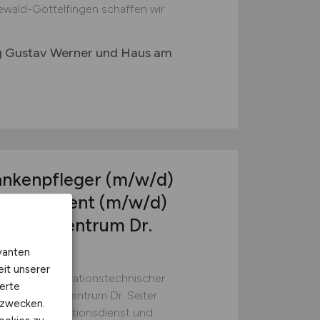
eewald-Göttelfingen schaffen wir
ng Gustav Werner und Haus am
ankenpfleger
(m/w/d)
er Assistent
(m/w/d)
s Gefäßzentrum Dr.
vanten
eit unserer
 (m/w/d) Operationstechnischer
erte
lantes Gefäßzentrum Dr. Seiter
kzwecken.
legerischer Funktionsdienst und