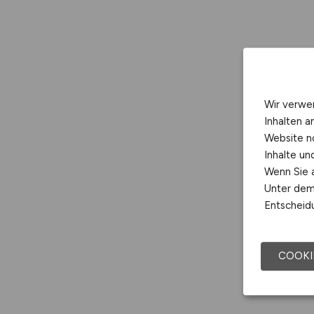
Wir verwe
Inhalten a
Website n
Inhalte u
Wenn Sie a
Unter dem 
Entscheidu
COOKI