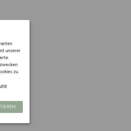
vanten
eit unserer
erte
kzwecken.
ookies zu.
rung
TIEREN