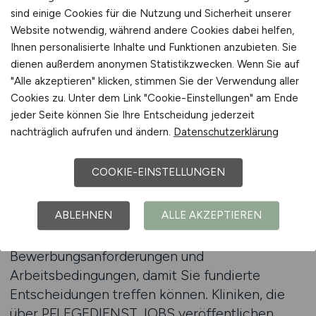
Berufseinsteiger oder Wiedereinsteiger, die
sind einige Cookies für die Nutzung und Sicherheit unserer
nach einer Pause zurück in den Beruf möchten.
Website notwendig, während andere Cookies dabei helfen,
PFLEGEDIENST.JOBS stellt sicher, dass jede
Ihnen personalisierte Inhalte und Funktionen anzubieten. Sie
Bewerbung dort ankommt, wo sie passt –
dienen außerdem anonymen Statistikzwecken. Wenn Sie auf
"Alle akzeptieren" klicken, stimmen Sie der Verwendung aller
schnell, sicher und unkompliziert.
Cookies zu. Unter dem Link "Cookie-Einstellungen" am Ende
jeder Seite können Sie Ihre Entscheidung jederzeit
Über den integrierten Jobfinder können
nachträglich aufrufen und ändern.
Datenschutzerklärung
Pflegekräfte gezielt nach Fachbereich,
Arbeitszeitmodell oder Standort suchen. So
COOKIE-EINSTELLUNGEN
wird die Stellensuche zu einem transparenten
Prozess ohne unnötige Umwege.
ABLEHNEN
ALLE AKZEPTIEREN
PFLEGEDIENST.JOBS bietet zudem nützliche
Informationen zu Arbeitgebern,
Bewerbungsanforderungen und
Arbeitsbedingungen, damit Sie fundierte
Entscheidungen treffen können. Kliniken, die
über PFLEGEDIENST.JOBS veröffentlichen,