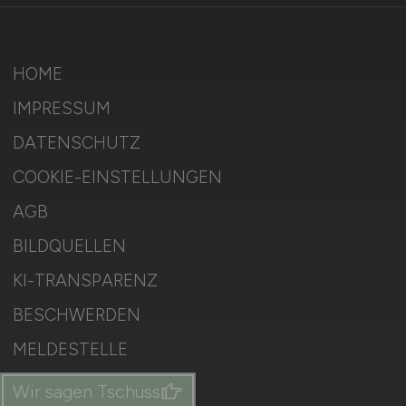
HOME
IMPRESSUM
DATENSCHUTZ
COOKIE-EINSTELLUNGEN
AGB
BILDQUELLEN
KI-TRANSPARENZ
BESCHWERDEN
MELDESTELLE
SITEMAP
Wir sagen Tschüss