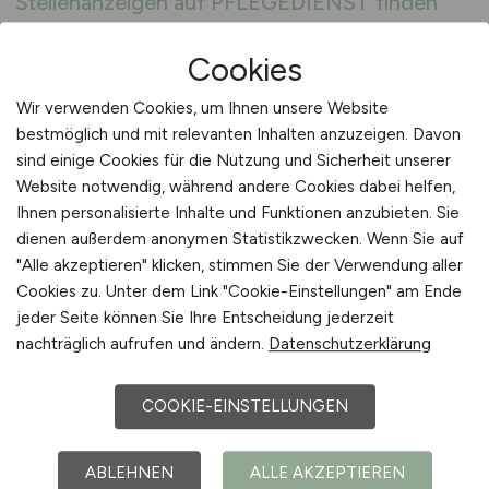
Stellenanzeigen auf PFLEGEDIENST finden
PFLEGEDIENST.JOBS zeigt neue
Cookies
Betreuungsstellen
Wir verwenden Cookies, um Ihnen unsere Website
bestmöglich und mit relevanten Inhalten anzuzeigen. Davon
PFLEGEDIENST.JOBS ist mehr als nur eine
sind einige Cookies für die Nutzung und Sicherheit unserer
Jobbörse – es ist ein spezialisiertes Netzwerk
Website notwendig, während andere Cookies dabei helfen,
für Pflege- und Betreuungskräfte. Mit einem
Ihnen personalisierte Inhalte und Funktionen anzubieten. Sie
klaren Fokus auf Qualität, Transparenz und
dienen außerdem anonymen Statistikzwecken. Wenn Sie auf
Praxisnähe bietet die Plattform Zugang zu
"Alle akzeptieren" klicken, stimmen Sie der Verwendung aller
aktuellen Stellenangeboten in Wohngruppen,
Cookies zu. Unter dem Link "Cookie-Einstellungen" am Ende
sozialen Einrichtungen und Pflegeeinrichtungen
jeder Seite können Sie Ihre Entscheidung jederzeit
nachträglich aufrufen und ändern.
Datenschutzerklärung
in ganz Deutschland. Arbeitgeber, die auf
PFLEGEDIENST.JOBS inserieren, suchen gezielt
nach Fachkräften, die Verantwortung
COOKIE-EINSTELLUNGEN
übernehmen und ein Gespür für die Bedürfnisse
ihrer Bewohner mitbringen. Dabei reicht das
ABLEHNEN
ALLE AKZEPTIEREN