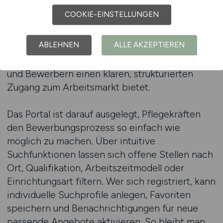
nichtssagenden Anzeigen und langwierigen
COOKIE-EINSTELLUNGEN
Bewerbungsprozessen konfrontiert. Genau hier
setzt PFLEGEDIENST.JOBS an – als
ABLEHNEN
ALLE AKZEPTIEREN
spezialisierte Karriereplattform, die
ausschließlich auf Pflegeberufe ausgerichtet ist
und Bewerbern einen klaren, strukturierten
Zugang zum Arbeitsmarkt bietet.
Das Portal ist darauf ausgelegt, Pflegekräften
den Bewerbungsprozess so einfach wie
möglich zu machen. Über intuitive
Suchfunktionen lassen sich offene Stellen nach
Ort, Qualifikation, Arbeitszeitmodell oder
Einrichtungsart filtern. Wer sich registriert, kann
individuelle Suchprofile anlegen, Favoriten
speichern und Benachrichtigungen für neue
passende Angebote aktivieren. So bleibt man