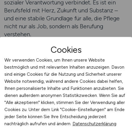
sozialer Verantwortung verbindet. Es ist ein
Berufsfeld mit Herz, Zukunft und Substanz –
und eine stabile Grundlage für alle, die Pflege
nicht nur als Job, sondern als Berufung
verstehen.
Cookies
Stellenanzeigen auf PFLEGEDIENST finden
Wir verwenden Cookies, um Ihnen unsere Website
PFLEGEDIENST.JOBS hilft bei der
bestmöglich und mit relevanten Inhalten anzuzeigen. Davon
sind einige Cookies für die Nutzung und Sicherheit unserer
Stellensuche
Website notwendig, während andere Cookies dabei helfen,
Pflegekräfte stehen heute vor einer paradoxen
Ihnen personalisierte Inhalte und Funktionen anzubieten. Sie
Situation: Die Nachfrage nach Fachpersonal ist
dienen außerdem anonymen Statistikzwecken. Wenn Sie auf
"Alle akzeptieren" klicken, stimmen Sie der Verwendung aller
so hoch wie nie, doch die Suche nach dem
Cookies zu. Unter dem Link "Cookie-Einstellungen" am Ende
passenden Arbeitgeber gestaltet sich oft
jeder Seite können Sie Ihre Entscheidung jederzeit
schwieriger als gedacht. Viele Bewerber sind
nachträglich aufrufen und ändern.
Datenschutzerklärung
mit unübersichtlichen Jobportalen,