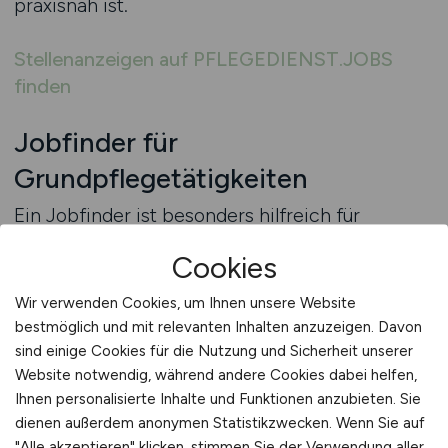
praxisnah ist.
Stellenanzeigen auf PFLEGEDIENST.JOBS
finden
Jobfinder für
Grundpflegetätigkeiten
Ein Jobfinder ist besonders hilfreich für
Pflegekräfte, die gezielt nach Stellen in der
Cookies
Grundpflege suchen und ihre beruflichen
Vorstellungen klar definieren möchten. Die
Wir verwenden Cookies, um Ihnen unsere Website
Möglichkeit, verschiedene Kriterien miteinander
bestmöglich und mit relevanten Inhalten anzuzeigen. Davon
zu kombinieren, sorgt dafür, dass die Suche
sind einige Cookies für die Nutzung und Sicherheit unserer
effizienter wird und Bewerber schneller
Website notwendig, während andere Cookies dabei helfen,
Ihnen personalisierte Inhalte und Funktionen anzubieten. Sie
passende Positionen finden. Gerade in der
dienen außerdem anonymen Statistikzwecken. Wenn Sie auf
Grundpflege, in der Arbeitszeiten,
"Alle akzeptieren" klicken, stimmen Sie der Verwendung aller