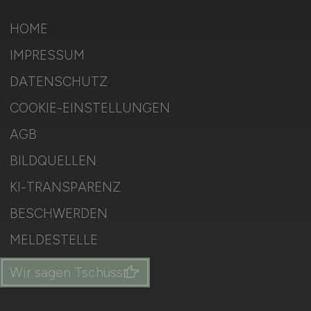
HOME
IMPRESSUM
DATENSCHUTZ
COOKIE-EINSTELLUNGEN
AGB
BILDQUELLEN
KI-TRANSPARENZ
BESCHWERDEN
MELDESTELLE
SITEMAP
Wir sagen Tschüss