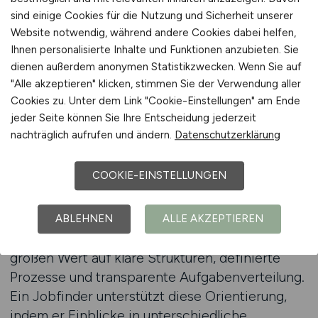
und erhalten dadurch eine strukturierte
sind einige Cookies für die Nutzung und Sicherheit unserer
Übersicht über relevante Ausschreibungen.
Website notwendig, während andere Cookies dabei helfen,
Diese gezielte Vorgehensweise spart Zeit und
Ihnen personalisierte Inhalte und Funktionen anzubieten. Sie
sorgt dafür, dass Pflegekräfte sich frühzeitig auf
dienen außerdem anonymen Statistikzwecken. Wenn Sie auf
passende Positionen konzentrieren können.
"Alle akzeptieren" klicken, stimmen Sie der Verwendung aller
Cookies zu. Unter dem Link "Cookie-Einstellungen" am Ende
Besonders für Bewerber, die berufliche Ziele
jeder Seite können Sie Ihre Entscheidung jederzeit
klar definieren möchten, bietet ein Jobfinder
nachträglich aufrufen und ändern.
Datenschutzerklärung
eine transparente Möglichkeit, sich im
komplexen Stellenmarkt der Behandlungspflege
COOKIE-EINSTELLUNGEN
zurechtzufinden.
Viele Pflegekräfte, die sich auf medizinische
ABLEHNEN
ALLE AKZEPTIEREN
Maßnahmen spezialisieren möchten, legen
großen Wert auf klare Strukturen, definierte
Prozesse und transparente Aufgabenverteilung.
Ein Jobfinder unterstützt diese Orientierung,
indem er Einblicke in unterschiedliche