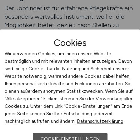
Der Jobfinder ist für erfahrene Pflegekräfte ein
besonders wertvolles Instrument, weil er die
Möglichkeit bietet, gezielt nach Stellen zu
suchen, die sowohl zur beruflichen Erfahrung als
Cookies
auch zu den persönlichen Vorstellungen passen.
Pflegeprofis können über Filterfunktionen
Wir verwenden Cookies, um Ihnen unsere Website
definieren, welche Einsatzbereiche,
bestmöglich und mit relevanten Inhalten anzuzeigen. Davon
Arbeitszeiten oder Verantwortungsgrade für sie
sind einige Cookies für die Nutzung und Sicherheit unserer
infrage kommen. Dadurch entsteht eine klare
Website notwendig, während andere Cookies dabei helfen,
Auswahl an relevanten Positionen, ohne dass
Ihnen personalisierte Inhalte und Funktionen anzubieten. Sie
dienen außerdem anonymen Statistikzwecken. Wenn Sie auf
die Suche durch fachfremde Angebote unnötig
"Alle akzeptieren" klicken, stimmen Sie der Verwendung aller
erschwert wird. Gerade für Pflegekräfte, die
Cookies zu. Unter dem Link "Cookie-Einstellungen" am Ende
über viele Jahre hinweg Erfahrung gesammelt
jeder Seite können Sie Ihre Entscheidung jederzeit
haben, ist diese zielgerichtete Suche eine
nachträglich aufrufen und ändern.
Datenschutzerklärung
effektive Möglichkeit, den nächsten
Karriereschritt bewusst zu planen.
COOKIE-EINSTELLUNGEN