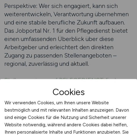
Perspektive: Wer sich engagiert, kann sich
weiterentwickeln, Verantwortung übernehmen
und eine stabile berufliche Zukunft aufbauen.
Das Jobportal Nr. 1 für den Pflegedienst bietet
einen umfassenden Überblick über diese
Arbeitgeber und erleichtert den direkten
Zugang zu passenden Stellenangeboten –
regional, zuverlässig und aktuell.
Stellenanzeigen auf PFLEGEDIENST finden
Cookies
PFLEGEDIENST.JOBS unterstützt
Wir verwenden Cookies, um Ihnen unsere Website
bei der Jobsuche
bestmöglich und mit relevanten Inhalten anzuzeigen. Davon
sind einige Cookies für die Nutzung und Sicherheit unserer
Die Suche nach einem passenden Arbeitsplatz
Website notwendig, während andere Cookies dabei helfen,
in der Pflege kann zeitaufwendig und
Ihnen personalisierte Inhalte und Funktionen anzubieten. Sie
unübersichtlich sein. Zwischen regionalen