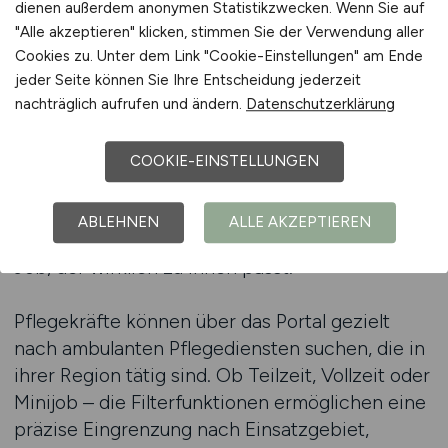
dienen außerdem anonymen Statistikzwecken. Wenn Sie auf
Kleinanzeigen, allgemeinen Jobportalen und
"Alle akzeptieren" klicken, stimmen Sie der Verwendung aller
sozialen Netzwerken verlieren viele Bewerber
Cookies zu. Unter dem Link "Cookie-Einstellungen" am Ende
schnell den Überblick. Das Jobportal für den
jeder Seite können Sie Ihre Entscheidung jederzeit
Pflegedienst löst genau dieses Problem, indem
nachträglich aufrufen und ändern.
Datenschutzerklärung
es Pflegekräften eine zentrale, spezialisierte
Plattform bietet, auf der ausschließlich
COOKIE-EINSTELLUNGEN
relevante Stellenanzeigen aus der
Pflegebranche veröffentlicht werden. Dadurch
ABLEHNEN
ALLE AKZEPTIEREN
sparen Bewerber Zeit und finden schneller den
Job, der wirklich zu ihnen passt.
Pflegekräfte können über das Portal gezielt
nach ambulanten Pflegediensten suchen, die in
ihrer Region tätig sind. Ob Teilzeit, Vollzeit oder
Minijob – die Filterfunktionen ermöglichen eine
präzise Eingrenzung nach Einsatzgebiet,