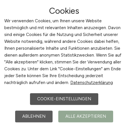
mehr Bewerbungen.
Cookies
Stellenanzeigen auf PFLEGEDIENST.JOBS
Wir verwenden Cookies, um Ihnen unsere Website
schalten
bestmöglich und mit relevanten Inhalten anzuzeigen. Davon
sind einige Cookies für die Nutzung und Sicherheit unserer
Beratung zur regionalen
Website notwendig, während andere Cookies dabei helfen,
Bewerberstrategie
Ihnen personalisierte Inhalte und Funktionen anzubieten. Sie
dienen außerdem anonymen Statistikzwecken. Wenn Sie auf
Eine durchdachte Strategie zur Ansprache
"Alle akzeptieren" klicken, stimmen Sie der Verwendung aller
regionaler und überregionaler Pflegebewerber
Cookies zu. Unter dem Link "Cookie-Einstellungen" am Ende
ist ein entscheidender Bestandteil erfolgreicher
jeder Seite können Sie Ihre Entscheidung jederzeit
Personalgewinnung. Arbeitgeber, die verstehen,
nachträglich aufrufen und ändern.
Datenschutzerklärung
wie Pflegekräfte suchen und welche
Erwartungen sie haben, können ihre
COOKIE-EINSTELLUNGEN
Stellenangebote gezielt darauf ausrichten. Eine
professionelle Beratung unterstützt dabei,
ABLEHNEN
ALLE AKZEPTIEREN
typische Fehler zu vermeiden und Inhalte so