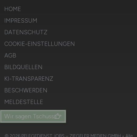
HOME
IMPRESSUM
DATENSCHUTZ
COOKIE-EINSTELLUNGEN
AGB
BILDQUELLEN
KI-TRANSPARENZ
BESCHWERDEN
MELDESTELLE
SITEMAP
Wir sagen Tschüss
© 2026 PFLEGEDIENST.JOBS – ZIEGELER MEDIEN GMBH • Alle