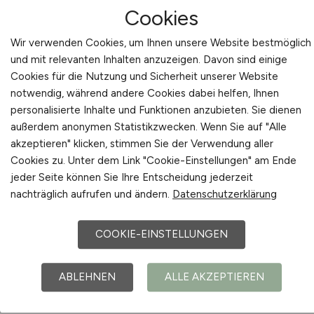
Cookies
Beratung hilft, die eigene Positionierung zu
schärfen, Zielgruppen besser zu verstehen und
Wir verwenden Cookies, um Ihnen unsere Website bestmöglich
Kommunikationsmaßnahmen zu optimieren.
und mit relevanten Inhalten anzuzeigen. Davon sind einige
Cookies für die Nutzung und Sicherheit unserer Website
Im Mittelpunkt einer erfolgreichen Strategie
notwendig, während andere Cookies dabei helfen, Ihnen
steht die Zielgruppenanalyse: Wen möchte der
personalisierte Inhalte und Funktionen anzubieten. Sie dienen
außerdem anonymen Statistikzwecken. Wenn Sie auf "Alle
Arbeitgeber ansprechen? Welche Werte und
akzeptieren" klicken, stimmen Sie der Verwendung aller
Argumente überzeugen Pflegekräfte am
Cookies zu. Unter dem Link "Cookie-Einstellungen" am Ende
meisten? Wie lässt sich der eigene Betrieb im
jeder Seite können Sie Ihre Entscheidung jederzeit
Wettbewerb differenzieren?
nachträglich aufrufen und ändern.
Datenschutzerklärung
PFLEGEDIENST.JOBS bringt die nötige
Erfahrung mit, um diese Fragen praxisorientiert
COOKIE-EINSTELLUNGEN
zu beantworten. Das Ergebnis ist ein
Marketingkonzept, das authentisch wirkt,
ABLEHNEN
ALLE AKZEPTIEREN
Vertrauen aufbaut und Pflegekräfte langfristig
anzieht.