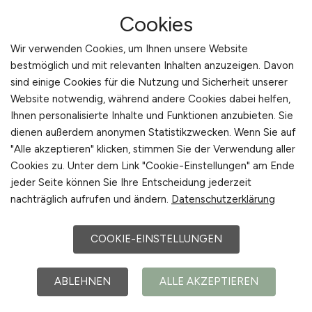
motivierte Teams aufzubauen, die auch in
Cookies
anspruchsvollen Situationen zusammenhalten.
Wir verwenden Cookies, um Ihnen unsere Website
bestmöglich und mit relevanten Inhalten anzuzeigen. Davon
In der Beratung werden praxisnahe Strategien
sind einige Cookies für die Nutzung und Sicherheit unserer
entwickelt, die sofort umsetzbar sind. Dazu
Website notwendig, während andere Cookies dabei helfen,
zählen:
Ihnen personalisierte Inhalte und Funktionen anzubieten. Sie
dienen außerdem anonymen Statistikzwecken. Wenn Sie auf
• Optimierung der internen Kommunikation
"Alle akzeptieren" klicken, stimmen Sie der Verwendung aller
• Entwicklung von Weiterbildungsprogrammen
Cookies zu. Unter dem Link "Cookie-Einstellungen" am Ende
• Einführung wertschätzender Führungskultur
jeder Seite können Sie Ihre Entscheidung jederzeit
nachträglich aufrufen und ändern.
Datenschutzerklärung
• Verbesserung der Vereinbarkeit von Beruf und
Privatleben
COOKIE-EINSTELLUNGEN
PFLEGEDIENST.JOBS legt besonderen Wert
darauf, praxisgerechte Lösungen zu erarbeiten,
ABLEHNEN
ALLE AKZEPTIEREN
die zum jeweiligen Betrieb passen. Dabei wird